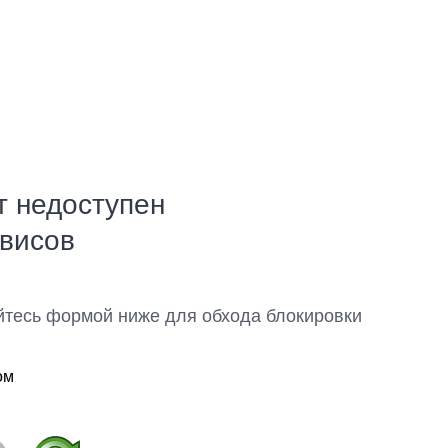
т недоступен
рвисов
йтесь формой ниже для обхода блокировки
ом