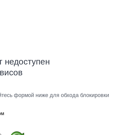
т недоступен
рвисов
йтесь формой ниже для обхода блокировки
ом