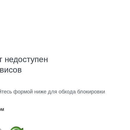
т недоступен
рвисов
йтесь формой ниже для обхода блокировки
ом