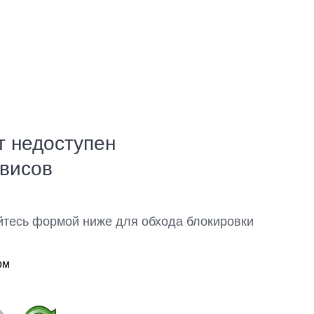
т недоступен
рвисов
йтесь формой ниже для обхода блокировки
ом