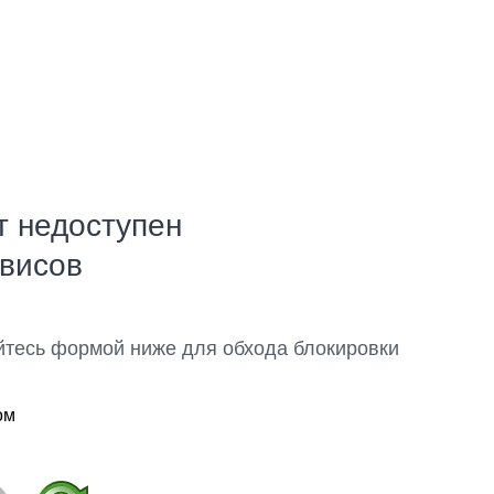
т недоступен
рвисов
йтесь формой ниже для обхода блокировки
ом