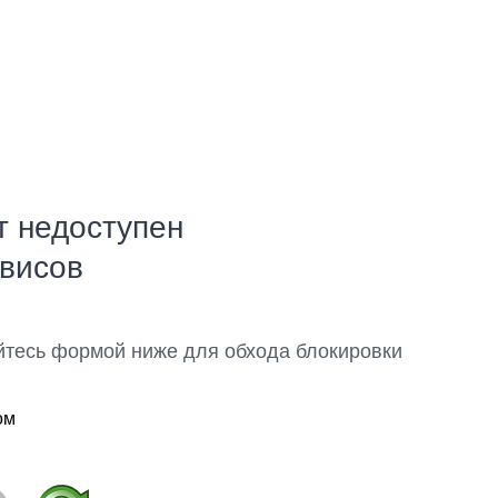
т недоступен
рвисов
йтесь формой ниже для обхода блокировки
ом