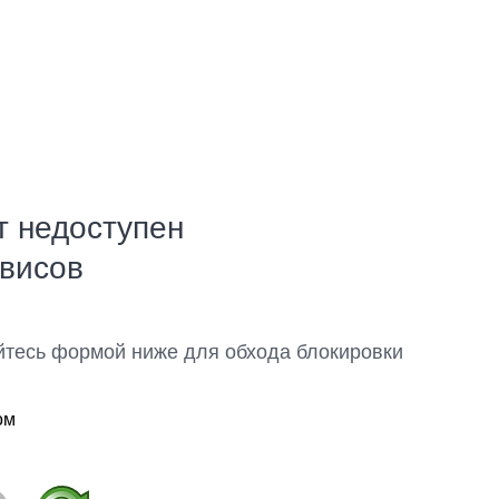
т недоступен
рвисов
йтесь формой ниже для обхода блокировки
ом