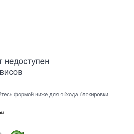
т недоступен
рвисов
йтесь формой ниже для обхода блокировки
ом