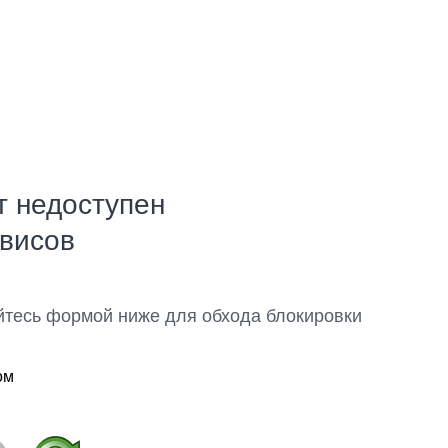
т недоступен
рвисов
йтесь формой ниже для обхода блокировки
ом