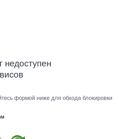
т недоступен
рвисов
йтесь формой ниже для обхода блокировки
ом