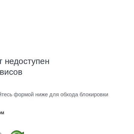
т недоступен
рвисов
йтесь формой ниже для обхода блокировки
ом