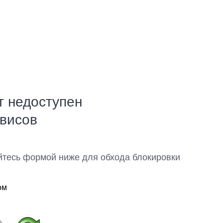
т недоступен
рвисов
йтесь формой ниже для обхода блокировки
ом