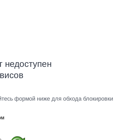
т недоступен
рвисов
йтесь формой ниже для обхода блокировки
ом