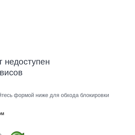
т недоступен
рвисов
йтесь формой ниже для обхода блокировки
ом