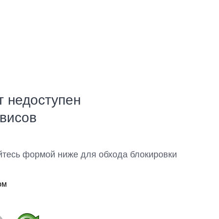
т недоступен
рвисов
йтесь формой ниже для обхода блокировки
ом