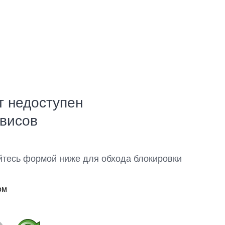
т недоступен
рвисов
йтесь формой ниже для обхода блокировки
ом