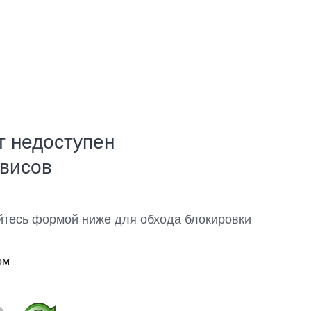
т недоступен
рвисов
йтесь формой ниже для обхода блокировки
ом