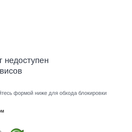
т недоступен
рвисов
йтесь формой ниже для обхода блокировки
ом