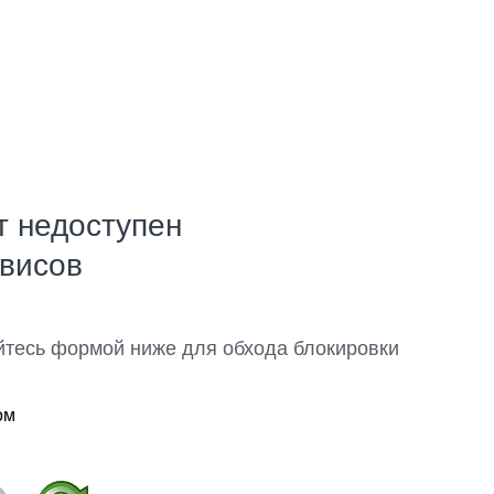
т недоступен
рвисов
йтесь формой ниже для обхода блокировки
ом