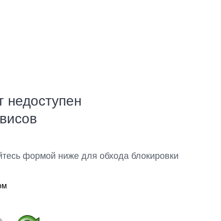
т недоступен
рвисов
йтесь формой ниже для обхода блокировки
ом