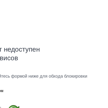
т недоступен
рвисов
йтесь формой ниже для обхода блокировки
ом