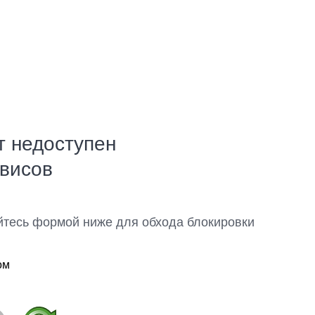
т недоступен
рвисов
йтесь формой ниже для обхода блокировки
ом