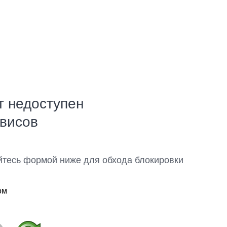
т недоступен
рвисов
йтесь формой ниже для обхода блокировки
ом