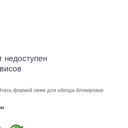
т недоступен
рвисов
йтесь формой ниже для обхода блокировки
ом