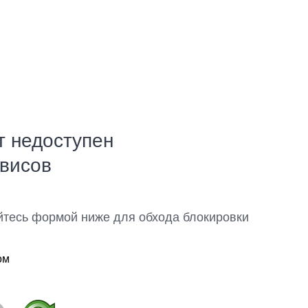
т недоступен
рвисов
йтесь формой ниже для обхода блокировки
ом