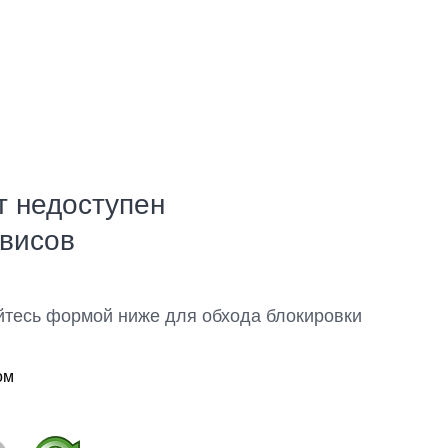
т недоступен
рвисов
йтесь формой ниже для обхода блокировки
ом