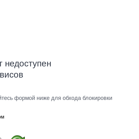
т недоступен
рвисов
йтесь формой ниже для обхода блокировки
ом