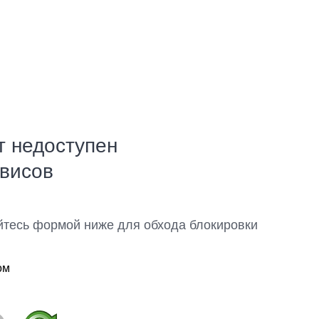
т недоступен
рвисов
йтесь формой ниже для обхода блокировки
ом