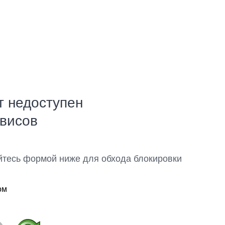
т недоступен
рвисов
йтесь формой ниже для обхода блокировки
ом