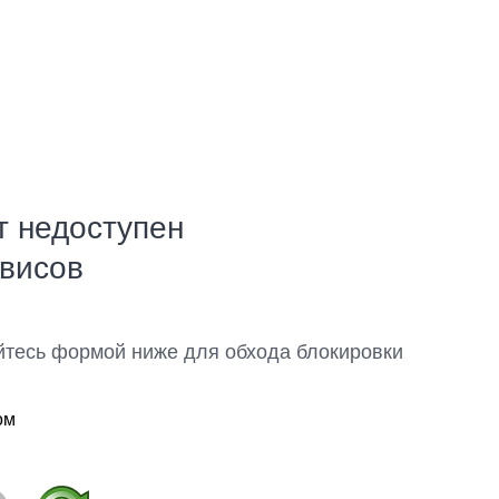
т недоступен
рвисов
йтесь формой ниже для обхода блокировки
ом