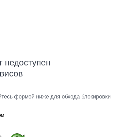
т недоступен
рвисов
йтесь формой ниже для обхода блокировки
ом