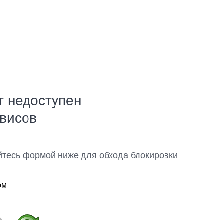
т недоступен
рвисов
йтесь формой ниже для обхода блокировки
ом