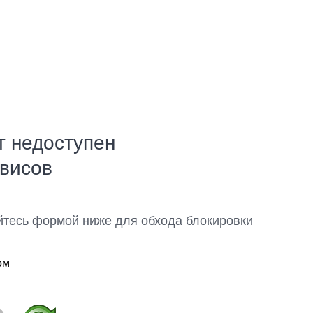
т недоступен
рвисов
йтесь формой ниже для обхода блокировки
ом