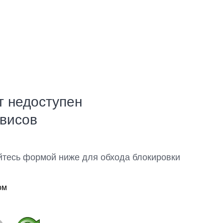
т недоступен
рвисов
йтесь формой ниже для обхода блокировки
ом