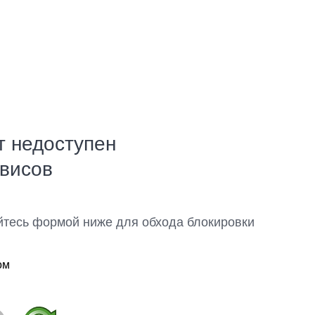
т недоступен
рвисов
йтесь формой ниже для обхода блокировки
ом