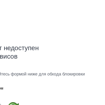
т недоступен
рвисов
йтесь формой ниже для обхода блокировки
ом