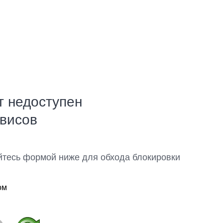
т недоступен
рвисов
йтесь формой ниже для обхода блокировки
ом