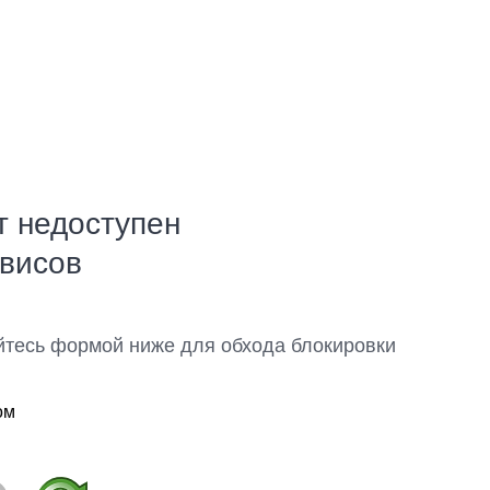
т недоступен
рвисов
йтесь формой ниже для обхода блокировки
ом