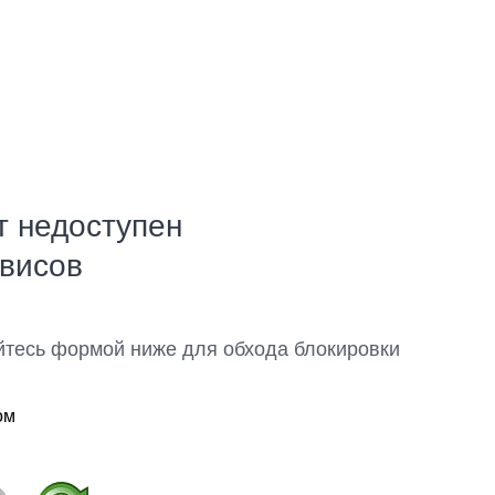
т недоступен
рвисов
йтесь формой ниже для обхода блокировки
ом