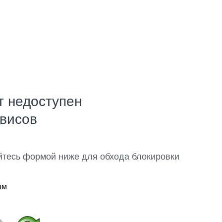
т недоступен
рвисов
йтесь формой ниже для обхода блокировки
ом