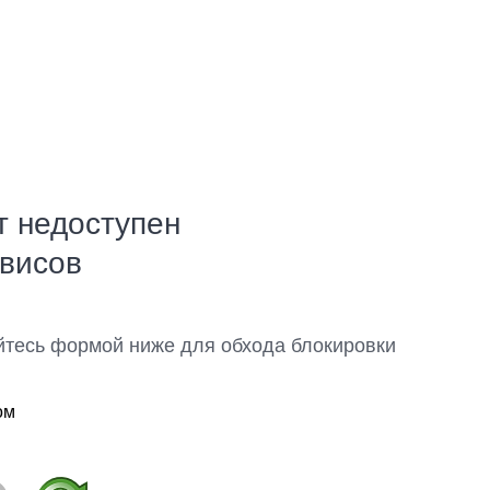
т недоступен
рвисов
йтесь формой ниже для обхода блокировки
ом