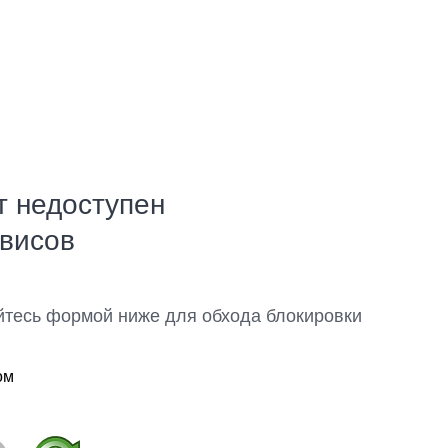
т недоступен
рвисов
йтесь формой ниже для обхода блокировки
ом