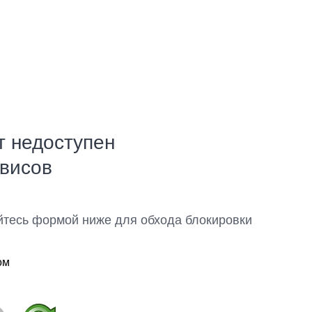
т недоступен
рвисов
йтесь формой ниже для обхода блокировки
ом