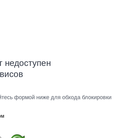
т недоступен
рвисов
йтесь формой ниже для обхода блокировки
ом