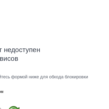
т недоступен
рвисов
йтесь формой ниже для обхода блокировки
ом