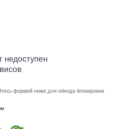
т недоступен
рвисов
йтесь формой ниже для обхода блокировки
ом