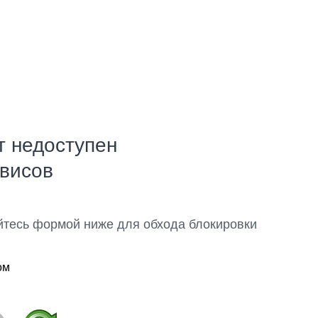
т недоступен
рвисов
йтесь формой ниже для обхода блокировки
ом