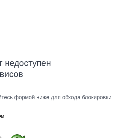
т недоступен
рвисов
йтесь формой ниже для обхода блокировки
ом