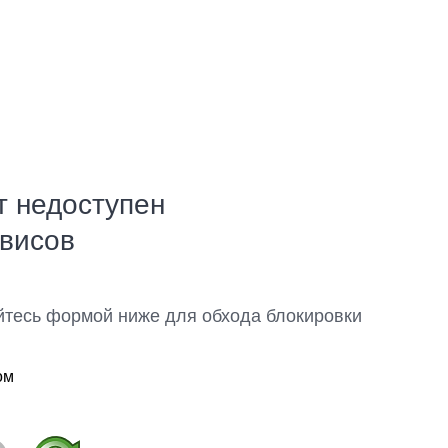
т недоступен
рвисов
йтесь формой ниже для обхода блокировки
ом