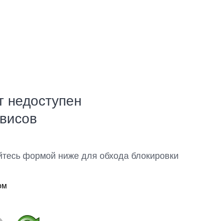
т недоступен
рвисов
йтесь формой ниже для обхода блокировки
ом